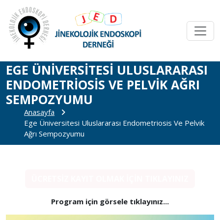
EGE ÜNIVERSITESI ULUSLARARASI
ENDOMETRIOSIS VE PELVIK AĞRI
SEMPOZYUMU
Anasayfa
Ege Üniversitesi Uluslararası Endometriosis Ve Pelvik
Ağrı Sempozyumu
ÜCRETSİZ KAYIT OLMAK İÇİN TIKLAYINIZ
Program için görsele tıklayınız...