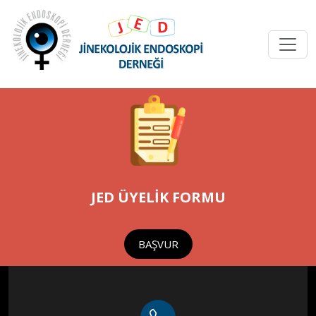
JED ÜYELİK FORMU
BAŞVUR